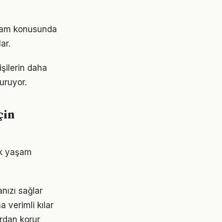
yaşam konusunda
ar.
şilerin daha
turuyor.
çin
ük yaşam
nızı sağlar
 verimli kılar
rdan korur