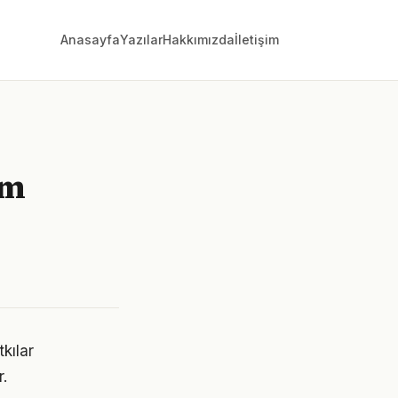
Anasayfa
Yazılar
Hakkımızda
İletişim
am
kılar
.