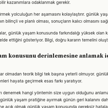
bilir kazanımlara odaklanmak gerekir.
tirmek yolculuğun her aşamasını kolaylaştırır. günlük 
n bilinçli ve planlı olması, sonuçların kalıcı olmasını sağl
alar, günlük yaşam konusunda farkındalığı yüksek olan ki
elde ettiğini gösteriyor. Bilgi, doğru kararın temelini oluş
am konusunu derinlemesine anlamak i
ar olmadan teorik bilgi tek başına yeterli olmuyor. günl
enleri hayata geçirmek esas farkı yaratıyor.
arı denemek hangi yöntemin size uygun olduğunu anlama
 günlük yaşam pratiğine ayırmak günün geri kalanını daha
ne açık olmak günlük yaşam konusunda gereksiz hatala