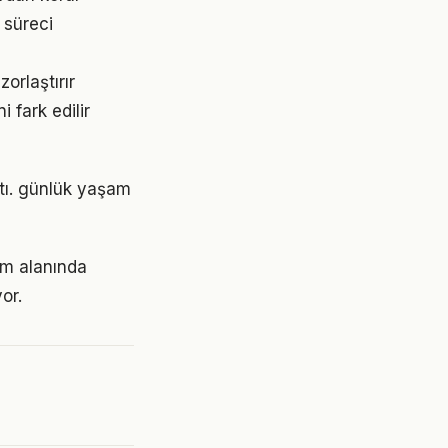
 süreci
orlaştırır
 fark edilir
ştı. günlük yaşam
am alanında
or.