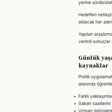
yerine sürdürüle
Hedefleri netleş
atılacak her adımı
Yapılan araştırm
verimli sonuçlar 
Günlük yaş
kaynaklar
Pratik uygulamal
alanında öğrenil
Farklı yaklaşıml
Sabah saatlerini
Uzman görüşleri