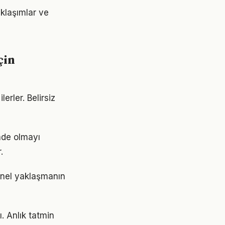
aklaşımlar ve
çin
erler. Belirsiz
nde olmayı
.
snel yaklaşmanın
. Anlık tatmin