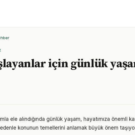
ehber
R
şlayanlar için günlük yaş
ımla ele alındığında günlük yaşam, hayatımıza önemli kat
 nedenle konunun temellerini anlamak büyük önem taşıyor