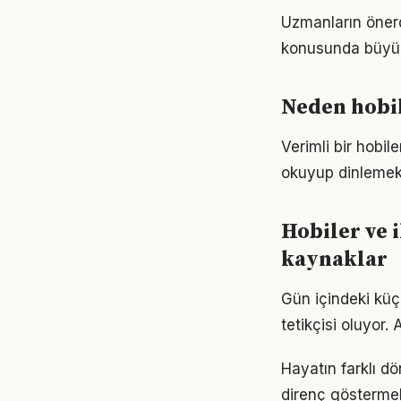
Uzmanların önerdi
konusunda büyük d
Neden hobil
Verimli bir hobil
okuyup dinlemek d
Hobiler ve i
kaynaklar
Gün içindeki küç
tetikçisi oluyor.
Hayatın farklı dö
direnç göstermek