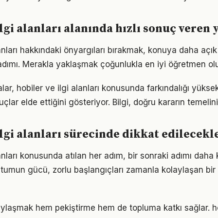
ilgi alanları alanında hızlı sonuç veren
alanları hakkındaki önyargıları bırakmak, konuya daha açı
adımı. Merakla yaklaşmak çoğunlukla en iyi öğretmen ol
lar, hobiler ve ilgi alanları konusunda farkındalığı yüksek
çlar elde ettiğini gösteriyor. Bilgi, doğru kararın temelin
ilgi alanları sürecinde dikkat edilecekl
lanları konusunda atılan her adım, bir sonraki adımı daha
tumun gücü, zorlu başlangıçları zamanla kolaylaşan bir
aylaşmak hem pekiştirme hem de topluma katkı sağlar. hob