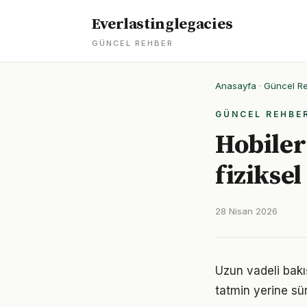
Everlastinglegacies
GÜNCEL REHBER
Anasayfa
·
Güncel R
GÜNCEL REHBE
Hobiler 
fizikse
28 Nisan 2026
Uzun vadeli bakış
tatmin yerine sü