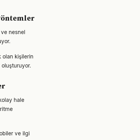
 yöntemler
k ve nesnel
uyor.
 olan kişilerin
i oluşturuyor.
er
 kolay hale
 ritme
iler ve ilgi