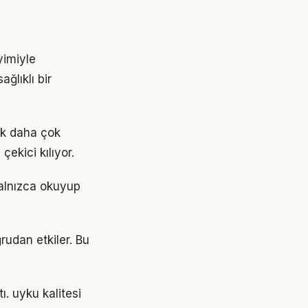
yimiyle
ğlıklı bir
ok daha çok
çekici kılıyor.
Yalnızca okuyup
rudan etkiler. Bu
ı. uyku kalitesi