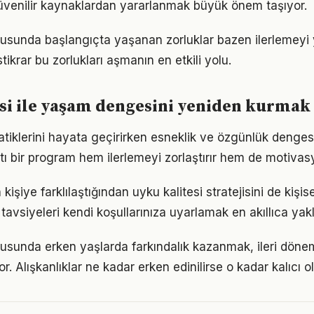
venilir kaynaklardan yararlanmak büyük önem taşıyor.
nusunda başlangıçta yaşanan zorluklar bazen ilerlemeyi y
tikrar bu zorlukları aşmanın en etkili yolu.
si ile yaşam dengesini yeniden kurmak
ratiklerini hayata geçirirken esneklik ve özgünlük denge
tı bir program hem ilerlemeyi zorlaştırır hem de motivas
 kişiye farklılaştığından uyku kalitesi stratejisini de kişis
tavsiyeleri kendi koşullarınıza uyarlamak en akıllıca yak
nusunda erken yaşlarda farkındalık kazanmak, ileri dön
r. Alışkanlıklar ne kadar erken edinilirse o kadar kalıcı ol