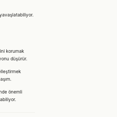
avaşlatabiliyor.
sini korumak
yonu düşürür.
elleştirmek
laşım.
emde önemli
abiliyor.