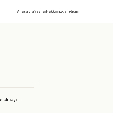
Anasayfa
Yazılar
Hakkımızda
İletişim
de olmayı
.