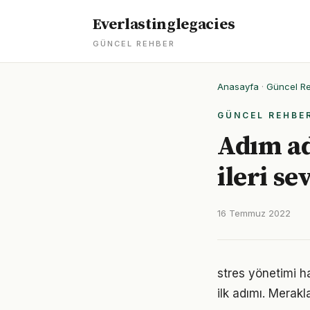
Everlastinglegacies
GÜNCEL REHBER
Anasayfa
·
Güncel R
GÜNCEL REHBE
Adım ad
ileri se
16 Temmuz 2022
stres yönetimi h
ilk adımı. Merak