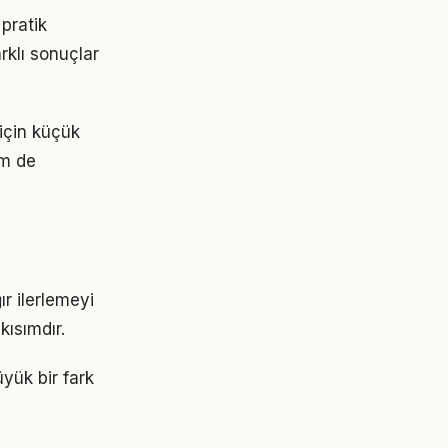
pratik
rklı sonuçlar
 için küçük
em de
r ilerlemeyi
ısımdır.
üyük bir fark