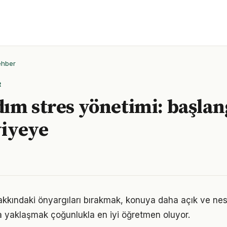
ehber
R
ım stres yönetimi: başlan
viyeye
akkındaki önyargıları bırakmak, konuya daha açık ve ne
la yaklaşmak çoğunlukla en iyi öğretmen oluyor.