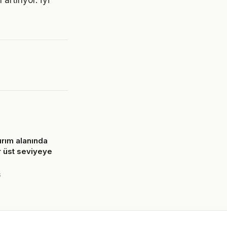
artırıyor. İyi
ırım alanında
r üst seviyeye
6