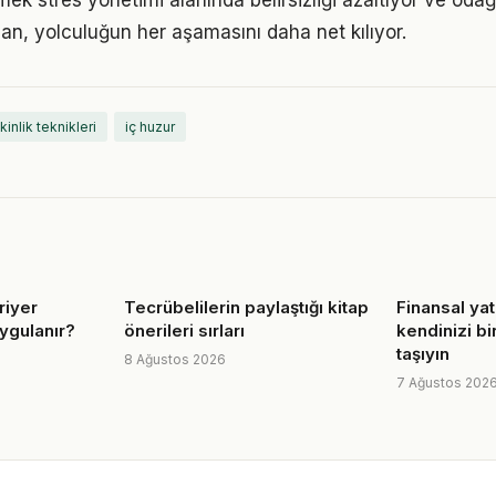
mek stres yönetimi alanında belirsizliği azaltıyor ve odağı 
lan, yolculuğun her aşamasını daha net kılıyor.
kinlik teknikleri
iç huzur
riyer
Tecrübelilerin paylaştığı kitap
Finansal yat
uygulanır?
önerileri sırları
kendinizi bi
taşıyın
8 Ağustos 2026
7 Ağustos 202