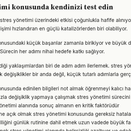
imi konusunda kendinizi test edin
stres yönetimi üzerindeki etkisi çoğunlukla hafife alınıy
işimi hızlandıran en güçlü katalizörlerden biri olabiliyor.
onusundaki küçük başarılar zamanla birikiyor ve büyük
 Sürecin her adımı nihai hedefe katkı sağlıyor.
iği yaklaşımlardan biri de adım adım ilerlemek. stres yö
eğişiklikler bir anda değil, küçük tutarlı adımlarla gerç
nusunda edinilen bilgileri not almak öğrenmeyi kalıcı hal
zla değişiklik yapmaya çalışmak stres yönetimi sürecini z
 yönetimi alanında sonuç almanın en kritik faktörüdür
ne açık olmak stres yönetimi konusunda gereksiz hatala
elliğini günlük rutinine dahil etmek uzun vadede büyük fa