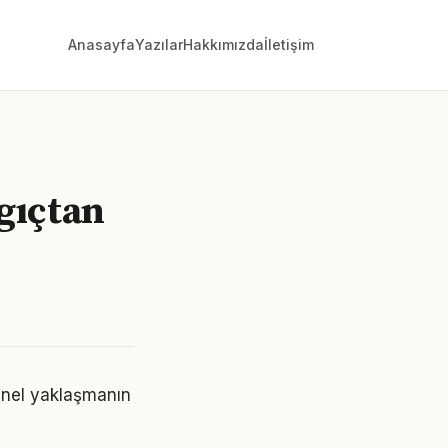
Anasayfa
Yazılar
Hakkımızda
İletişim
gıçtan
snel yaklaşmanın