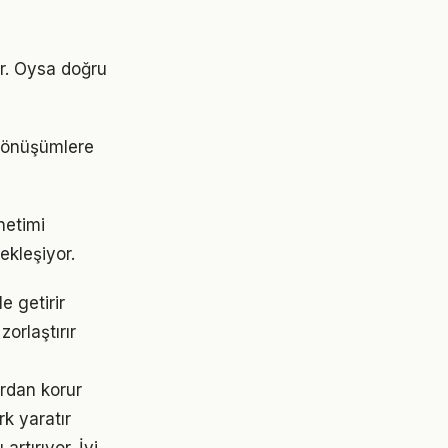
or. Oysa doğru
 dönüşümlere
netimi
ekleşiyor.
e getirir
orlaştırır
rdan korur
rk yaratır