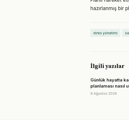
Planlı hareket et
hazırlanmış bir p
stres yönetimi
sa
İlgili yazılar
Günlük hayatta ka
planlaması nasıl 
9 Ağustos 2026